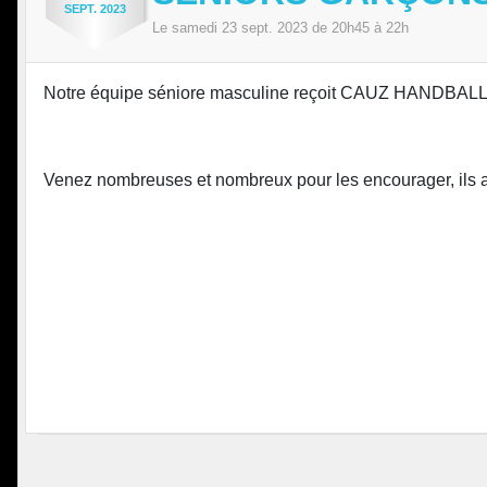
SEPT.
2023
Le
samedi
23
sept.
2023
de 20h45 à 22h
Notre équipe séniore masculine reçoit
CAUZ HANDBAL
Venez nombreuses et nombreux pour les encourager, ils au