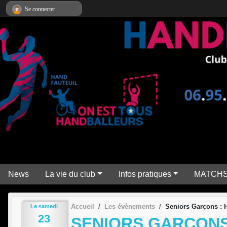
Panneau de gestion des cookies
Se connecter
News
La vie du club
Infos pratiques
MATCH
Accueil
Les évènements
Seniors Garçons 
Le
samedi
23
SENIORS GARÇONS