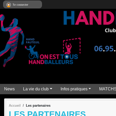
Panneau de gestion des cookies
Se connecter
News
La vie du club
Infos pratiques
MATCH
Accueil
Les partenaires
LES PARTENAIRES